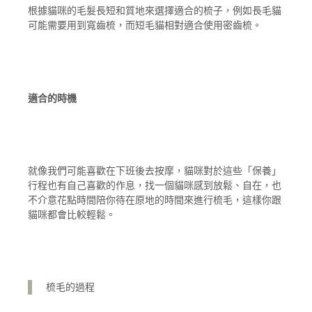
根據貓咪的毛髮長短和質地來選擇適合的梳子，例如長毛貓
可能需要用到寬齒梳，而短毛貓相對適合使用密齒梳。
適合的時機
就像我們可能喜歡在下班後去按摩，貓咪對於這些「保養」
行程也有自己喜歡的作息，找一個貓咪感到放鬆、自在，也
不介意花點時間陪你待在原地的時間來進行梳毛，這樣你跟
貓咪都會比較輕鬆。
梳毛的過程