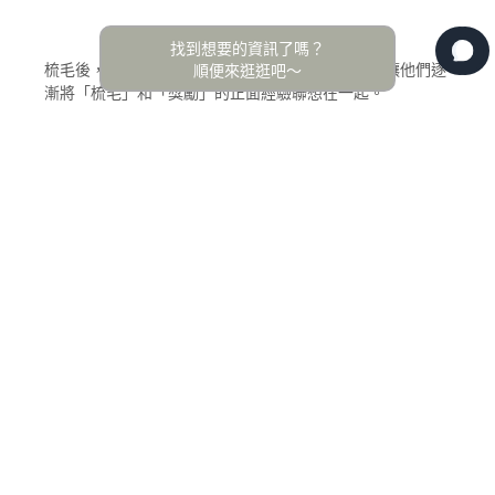
找到想要的資訊了嗎？
梳毛後，可以給貓咪一些獎勵，例如零食或玩具，讓他們逐
順便來逛逛吧～
漸將「梳毛」和「獎勵」的正面經驗聯想在一起。
幫貓咪梳毛不僅能維護他們的皮毛健康，更是增進您與貓咪
關係的好方法。希望透過以上的指南，你也可以慢慢享受幫
貓咪梳毛的過程！
想瞭解更多貓咪照護的相關資訊嗎？訂閱我們的部落格，成
為我們的會員，一起來學習如何提供貓咪最優質的照顧！
購物需知
隱私條款
退換貨規範
社群平台
Facebook
Instagram